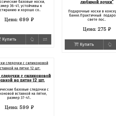
любимой дочки"
ссические базовые носки,
змер 36-41, устойчивы к
стиранию и хорошо со..
Подарочные носки в консе
банке.Практичный подарок
Цена: 699
₽
свете пос..
Цена: 275
₽
Купить
Купить
 следочки с силиконовой
авкой на пятке 12 шт.
ические базовые следочки с
коновой вставкой на пятке,
размер 37-41..
Цена: 599
₽