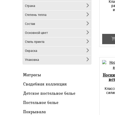
Кла
ра
Страна
и
Степень тепла
Состав
Основной цвет
Стиль принта
Окраска
Упаковка
Матрасы
Носки
вст
Свадебная коллекция
Класс
Детское постельное белье
сили
Постельное белье
Покрывала