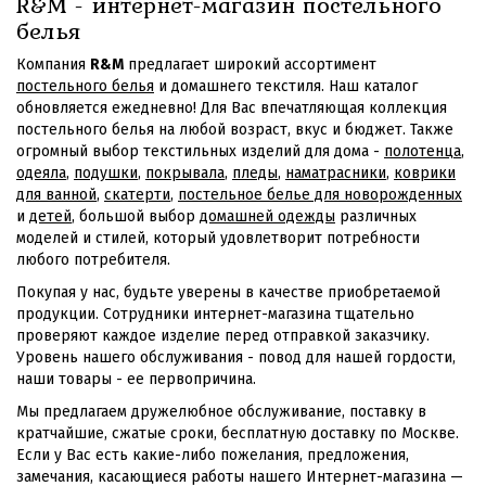
R&M - интернет-магазин постельного
белья
Компания
R&M
предлагает широкий ассортимент
постельного белья
и домашнего текстиля. Наш каталог
обновляется ежедневно! Для Вас впечатляющая коллекция
постельного белья на любой возраст, вкус и бюджет. Также
огромный выбор текстильных изделий для дома -
полотенца
,
одеяла
,
подушки
,
покрывала
,
пледы
,
наматрасники
,
коврики
для ванной
,
скатерти
,
постельное белье для новорожденных
и
детей
, большой выбор
домашней одежды
различных
моделей и стилей, который удовлетворит потребности
любого потребителя.
Покупая у нас, будьте уверены в качестве приобретаемой
продукции. Сотрудники интернет-магазина тщательно
проверяют каждое изделие перед отправкой заказчику.
Уровень нашего обслуживания - повод для нашей гордости,
наши товары - ее первопричина.
Мы предлагаем дружелюбное обслуживание, поставку в
кратчайшие, сжатые сроки, бесплатную доставку по Москве.
Если у Вас есть какие-либо пожелания, предложения,
замечания, касающиеся работы нашего Интернет-магазина —