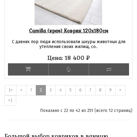
Camilla (крем) Коврик 120х180см
С давних пор люди использовали шкуры животных для
утепления своих жилищ, со..
Цена: 18 400
₽
|<
<
1
2
3
4
5
6
7
8
9
>
>|
Показано с 22 по 42 из 251 (всего 12 страниц)
Большой выбор ковриков в ванную