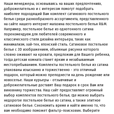
Наши менеджеры, основываясь на ваших предпочтениях,
доброжелательно и с интересом помогут подобрать
наиболее подходящий Вам комплект сатинового постельного
белья среди разнообразного ассортимента, представленного
на сайте нашего интернет магазина постельного белья R&M.
Например, постельное белье из однотонного сатина
порекомендуем для любителей современного и
классического стиля дизайна интерьера, таких как
минимализм, хай-тек, японский стиль. Сатиновое постельное
белье с 3D изображением, объемные рисунки которого
словно оживают на кровати, предложим для Вашего ребенка,
тогда детская комната станет ярким и незабываемым
местопребыванием. Комплекты постельного белья из сатина
упакованы изысканно и торжественно - это отличный
подарок, который можно преподнести на день рождение или
новоселье. Наши курьеры - отзывчивые и
доброжелательные доставят Ваш подарок в срок Вам или
виновнику торжества. Наш сайт предоставляет огромный
выбор комплектов постельного белья, где можно выбрать
недорогое постельное белье из сатина, а также элитное
сатиновое белье. Сэкономить время и найти именно то, что
вам необходимо поможет фильтр-поисковик. Выберите