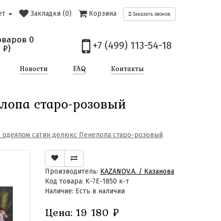
ет
Закладки (0)
Корзина
Заказать звонок
оваров 0
+7 (499) 113-54-18
0
₽)
Новости
FAQ
Контакты
лопа старо-розовый
 одеялом сатин делюкс Пенелопа старо-розовый
Производитель:
KAZANOV.A. / Казанова
Код товара: K-7E-1850 к-т
Наличие: Есть в наличии
Цена:
19 180
₽