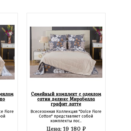
деялом
Семейный комплект с одеялом
по
сатин делюкс Мирабелла
графит латте
e Fiore
Всесезонная Коллекция "Dolce Fiore
бой
Cotton" представляет собой
комплекты пос..
Цена: 19 180
₽