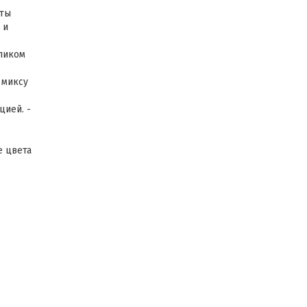
кты
 и
уликом
 миксу
ией. -
е цвета