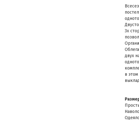
Всесез
постел
одното
Двусто
3х сто
позвол
Органи
Облега
двух н
одното
компле
в этом
выклад
Разме
Просты
Наволо
Одеяло