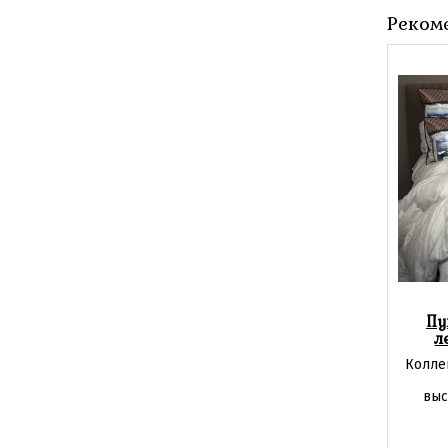
Реком
Пу
л
Колле
выс