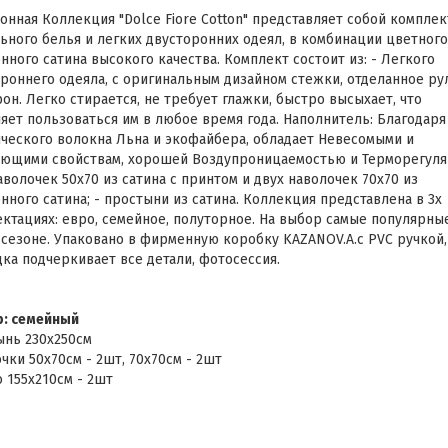
онная Коллекция "Dolce Fiore Cotton" представляет собой компле
ьного белья и легких двусторонних одеял, в комбинации цветного
нного сатина высокого качества. Комплект состоит из: - Легкого
роннего одеяла, с оригинальным дизайном стежки, отделанное р
рон. Легко стирается, не требует глажки, быстро высыхает, что
яет пользоваться им в любое время года. Наполнитель: Благодаря
ческого волокна Льна и экофайбера, обладает Невесомыми и
ющими свойствам, хорошей Воздупроницаемостью и Терморегуляц
аволочек 50х70 из сатина с принтом и двух наволочек 70х70 из
нного сатина; - простыни из сатина. Коллекция представлена в 3х
ктациях: евро, семейное, полуторное. На выбор самые популярны
 сезоне. Упаковано в фирменную коробку KAZANOV.A.с PVC ручкой,
ка подчеркивает все детали, фотосессия.
р: семейный
нь 230х250см
чки 50х70см - 2шт, 70х70см - 2шт
 155х210см - 2шт