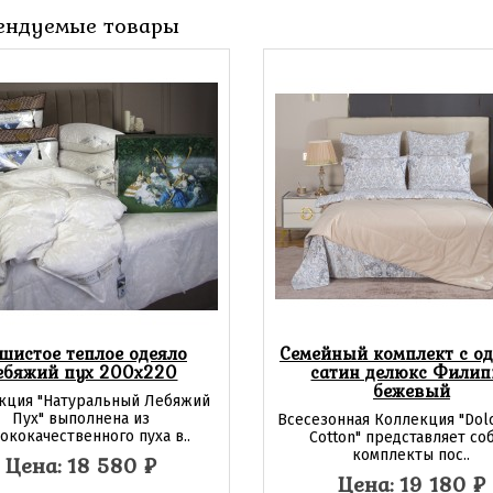
ендуемые товары
шистое теплое одеяло
Семейный комплект с о
ебяжий пух 200x220
сатин делюкс Филип
бежевый
кция "Натуральный Лебяжий
Пух" выполнена из
Всесезонная Коллекция "Dolc
ококачественного пуха в..
Cotton" представляет со
комплекты пос..
Цена: 18 580
₽
Цена: 19 180
₽