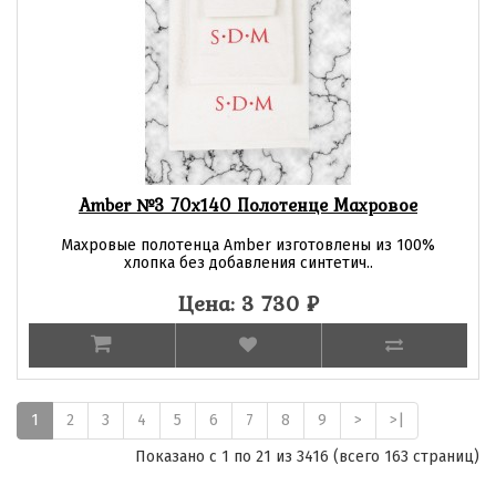
Amber №3 70х140 Полотенце Махровое
Махровые полотенца Amber изготовлены из 100%
хлопка без добавления синтетич..
Цена: 3 730
₽
1
2
3
4
5
6
7
8
9
>
>|
Показано с 1 по 21 из 3416 (всего 163 страниц)