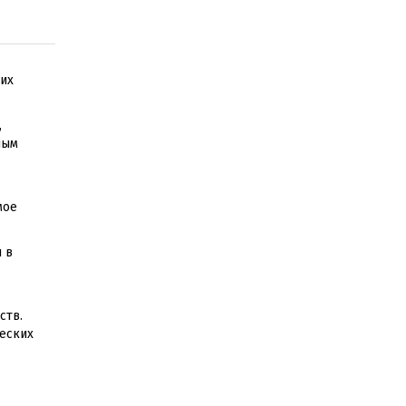
ших
,
ным
мое
 в
ств.
еских