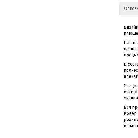
Описа
Дизайн
плюшев
Плюшев
начина
предме
В сост
полиэс
впечат
Специа
интерь
сканди
Вся пр
Ковер
реакци
изнаши