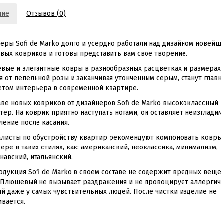
ние
Отзывов (0)
еры Sofi de Marko долго и усердно работали над дизайном новей
ых ковриков и готовы представить вам свое творение.
ые и элегантные ковры в разнообразных расцветках и размерах
я от пепельной розы и заканчивая утонченным серым, станут глав
том интерьера в современной квартире.
аве новых ковриков от дизайнеров Sofi de Marko высококлассный
тер. На коврик приятно наступать ногами, он оставляет неизглади
ление после касания.
листы по обустройству квартир рекомендуют компоновать ковры
ере в таких стилях, как: американский, неоклассика, минимализм,
навский, итальянский.
одукция Sofi de Marko в своем составе не содержит вредных веще
 Плюшевый не вызывает раздражения и не провоцирует аллергич
й даже у самых чувствительных людей. После чистки изделие не
вается.